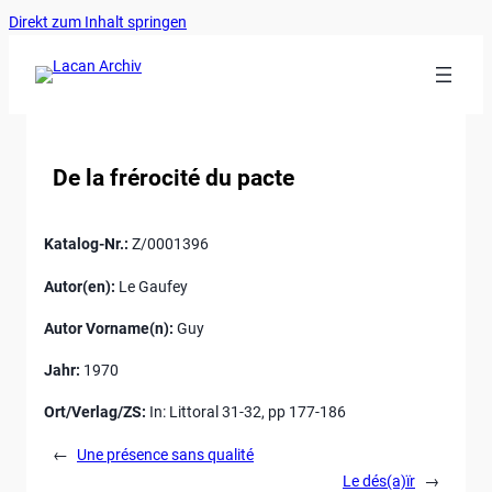
Ankerlink
Zum
Direkt zum Inhalt springen
an
Inhalt
den
springen
Anfang
der
Seite
De la frérocité du pacte
Katalog-Nr.:
Z/0001396
Autor(en):
Le Gaufey
Autor Vorname(n):
Guy
Jahr:
1970
Ort/Verlag/ZS:
In: Littoral 31-32, pp 177-186
←
Une présence sans qualité
Le dés(a)ïr
→