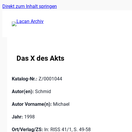
Ankerlink
Zum
Direkt zum Inhalt springen
an
Inhalt
den
springen
Anfang
der
Seite
Das X des Akts
Katalog-Nr.:
Z/0001044
Autor(en):
Schmid
Autor Vorname(n):
Michael
Jahr:
1998
Ort/Verlag/ZS:
In: RISS 41/1, S. 49-58