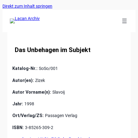
Ankerlink
Zum
Direkt zum Inhalt springen
an
Inhalt
den
springen
Anfang
der
Seite
Das Unbehagen im Subjekt
Katalog-Nr.:
SoSo/001
Autor(en):
Zizek
Autor Vorname(n):
Slavoij
Jahr:
1998
Ort/Verlag/ZS:
Passagen Verlag
ISBN:
3-85265-309-2