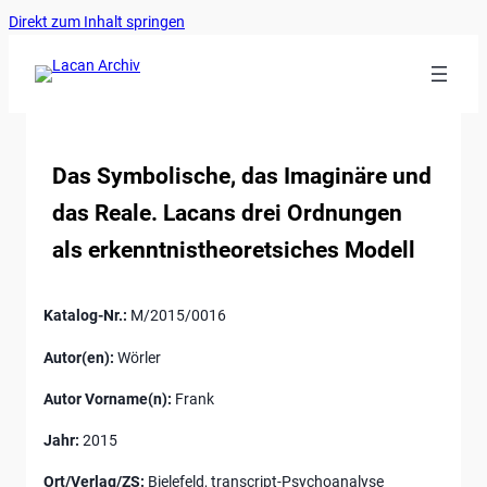
Ankerlink
Zum
Direkt zum Inhalt springen
an
Inhalt
den
springen
Anfang
der
Seite
Das Symbolische, das Imaginäre und
das Reale. Lacans drei Ordnungen
als erkenntnistheoretsiches Modell
Katalog-Nr.:
M/2015/0016
Autor(en):
Wörler
Autor Vorname(n):
Frank
Jahr:
2015
Ort/Verlag/ZS:
Bielefeld, transcript-Psychoanalyse