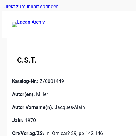
Ankerlink
Zum
Direkt zum Inhalt springen
an
Inhalt
den
springen
Anfang
der
Seite
C.S.T.
Katalog-Nr.:
Z/0001449
Autor(en):
Miller
Autor Vorname(n):
Jacques-Alain
Jahr:
1970
Ort/Verlag/ZS:
In: Ornicar? 29, pp 142-146