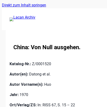
Ankerlink
Zum
Direkt zum Inhalt springen
an
Inhalt
den
springen
Anfang
der
Seite
China: Von Null ausgehen.
Katalog-Nr.:
Z/0001520
Autor(en):
Datong et al.
Autor Vorname(n):
Huo
Jahr:
1970
Ort/Verlag/ZS:
In: RISS 67, S. 15 – 22