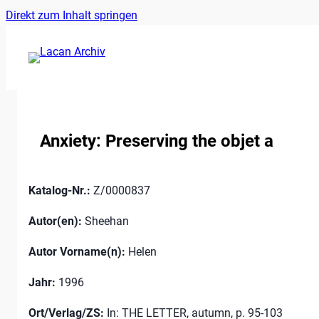
Ankerlink
Zum
Direkt zum Inhalt springen
an
Inhalt
den
springen
Anfang
der
Seite
Anxiety: Preserving the objet a
Katalog-Nr.:
Z/0000837
Autor(en):
Sheehan
Autor Vorname(n):
Helen
Jahr:
1996
Ort/Verlag/ZS:
In: THE LETTER, autumn, p. 95-103