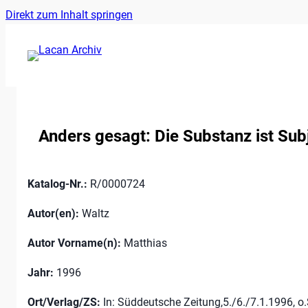
Ankerlink
Zum
Direkt zum Inhalt springen
an
Inhalt
den
springen
Anfang
der
Seite
Anders gesagt: Die Substanz ist Subj
Katalog-Nr.:
R/0000724
Autor(en):
Waltz
Autor Vorname(n):
Matthias
Jahr:
1996
Ort/Verlag/ZS:
In: Süddeutsche Zeitung,5./6./7.1.1996, o.