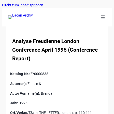
Ankerlink
Zum
Direkt zum Inhalt springen
an
Inhalt
den
springen
Anfang
der
Seite
Analyse Freudienne London
Conference April 1995 (Conference
Report)
Katalog-Nr.:
Z/0000838
Autor(en):
Zouein &
Autor Vorname(n):
Brendan
Jahr:
1996
Ort/Verlag/ZS:
In: THE LETTER, summer, p. 110-111