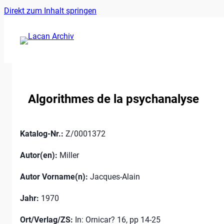
Ankerlink
Zum
Direkt zum Inhalt springen
an
Inhalt
den
springen
Anfang
der
Seite
Algorithmes de la psychanalyse
Katalog-Nr.:
Z/0001372
Autor(en):
Miller
Autor Vorname(n):
Jacques-Alain
Jahr:
1970
Ort/Verlag/ZS:
In: Ornicar? 16, pp 14-25