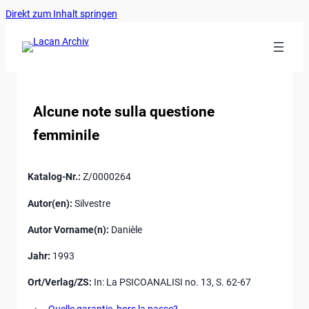
Ankerlink
Zum
Direkt zum Inhalt springen
an
Inhalt
den
springen
Anfang
der
Seite
Alcune note sulla questione
femminile
Katalog-Nr.:
Z/0000264
Autor(en):
Silvestre
Autor Vorname(n):
Danièle
Jahr:
1993
Ort/Verlag/ZS:
In: La PSICOANALISI no. 13, S. 62-67
←
Quelle garantie, hors la passe?